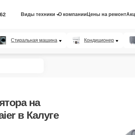
-62
Виды техники
О компании
Цены на ремонт
Ак
Стиральная машина
Кондиционер
ятора
на
ier в Калуге