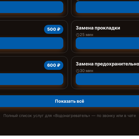
Замена прокладки
500 ₽
25 мин
Замена предохранительно
600 ₽
30 мин
Показать всё
Полный список услуг для «
Водонагреватель
» — по звонку или в чате