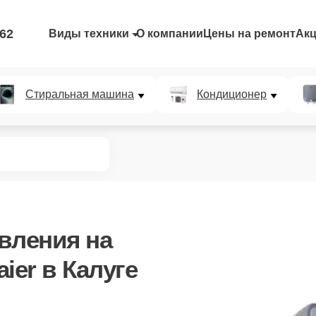
-62
Виды техники
О компании
Цены на ремонт
Ак
Стиральная машина
Кондиционер
авления
на
ier в Калуге