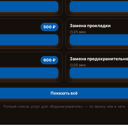
Замена прокладки
500 ₽
25 мин
Замена предохранительно
600 ₽
25 мин
Показать всё
Полный список услуг для «
Водонагреватель
» — по звонку или в чате