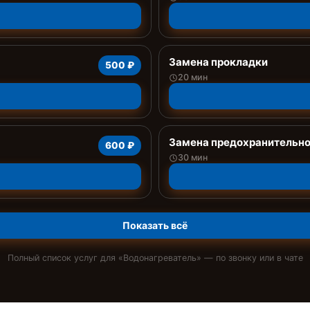
Замена прокладки
500 ₽
20 мин
Замена предохранительно
600 ₽
30 мин
Показать всё
Полный список услуг для «
Водонагреватель
» — по звонку или в чате