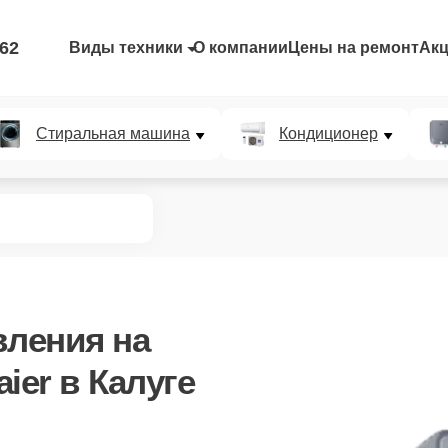
-62
Виды техники
О компании
Цены на ремонт
Ак
Стиральная машина
Кондиционер
вления
на
ier в Калуге