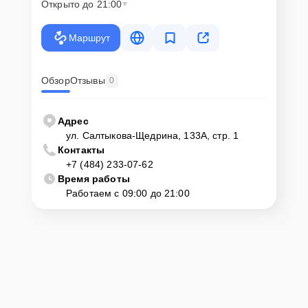
Открыто до 21:00
Если у клиента нет времени или возможности для перемещения
крупногабаритной техники, он может заказать курьерскую
Маршрут
доставку или услугу выезда мастера. Специалист приедет в
удобное место и время, проведет тщательную диагностику и при
наличии оборудования осуществит оперативный ремонт.
Обзор
Отзывы
0
Как приехать в сервисный
центр
Адрес
ул. Салтыкова-Щедрина, 133А, стр. 1
Контакты
Клиент может самостоятельно привезти устройство на
+7 (484) 233-07-62
диагностику и ремонт. Для этого нужно позвонить по телефону
горячей линии или оставить заявку, согласовать удобное время и
Время работы
подъехать по адресу: г. Калуга, ул. Салтыкова-Щедрина, 133А, стр.
Работаем с 09:00 до 21:00
1.
Ответственность за
технику
Сервисный центр Servicecenter-Haier несет полную
ответственность за сохранность техники и безопасность личных
данных на ремонтируемых устройствах клиентов, в соответствии с