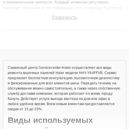
и оригинальные запчасти. Каждый инженер регулярно
проходит обучение и сертификацию, что позволяет быстро и
точноdiagnostikировать поломки и восстанавливать технику с
Развернуть
сохранением гарантии до 3 лет. Наши мастера решают
сложные случаи: от замены матриц и материнских плат до
ремонта после залития и восстановления данных. Благодаря
высокой квалификации и ответственному подходу клиенты
получают быстрый, качественный ремонт и понятные
объяснения по результатам диагностики.
Сервисный центр Servicecenter-Haier осуществляет все виды
ремонта варочных панелей Haier модели HHY-Y64FFVB. Сервис
предлагает бесплатную консультацию, высокоточную диагностику
и фиксированные для всех клиентов цены. Передать технику на
обслуживание можно самостоятельно, а также через собственную
службу доставки компании, которая работает по всему городу
Калуга. Действует услуга выезда мастера на дом или офис в
любое удобное время. Всем новым клиентам предоставляются
скидки от 15 до 20%.
Виды используемых