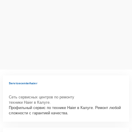
действующим законодательством Российской Федерации.
Как начать ремонт
Для запуска процесса ремонта варочной панели Haier HHY-
Y64FFVB нужно просто оставить
Заявку на сайте
или позвонить
телефону горячей линии: +7 (484) 233-07-62. Наши специалисты
оперативно проконсультируют по всем необходимым вопросам,
запишут на диагностику, подскажут с вариантами курьерской
доставки или оформят выезд мастера в удобное время и место.
Servicecenterhaier
Сеть сервисных центров по ремонту
техники Haier в Калуге.
Профильный сервис по технике Haier в Калуге. Ремонт любой
сложности с гарантией качества.