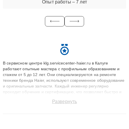
Опыт работы – 7 лет
В сервисном центре klg.servicecenter-haier.ru в Калуге
работают опытные мастера с профильным образованием и
стажем от 5 до 12 лет. Они специализируются на ремонте
техники бренда Haier, используют современное оборудование
и оригинальные запчасти. Каждый инженер регулярно
проходит обучение и сертификацию, что позволяет быстро и
точноdiagnostikировать поломки и восстанавливать технику с
Развернуть
сохранением гарантии до 3 лет. Наши мастера решают
сложные случаи: от замены матриц и материнских плат до
ремонта после залития и восстановления данных. Благодаря
высокой квалификации и ответственному подходу клиенты
получают быстрый, качественный ремонт и понятные