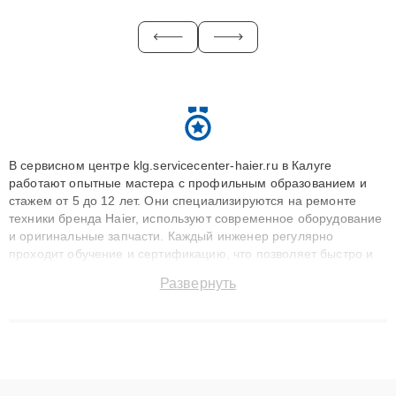
В сервисном центре klg.servicecenter-haier.ru в Калуге
работают опытные мастера с профильным образованием и
стажем от 5 до 12 лет. Они специализируются на ремонте
техники бренда Haier, используют современное оборудование
и оригинальные запчасти. Каждый инженер регулярно
проходит обучение и сертификацию, что позволяет быстро и
точноdiagnostikировать поломки и восстанавливать технику с
Развернуть
сохранением гарантии до 3 лет. Наши мастера решают
сложные случаи: от замены матриц и материнских плат до
ремонта после залития и восстановления данных. Благодаря
высокой квалификации и ответственному подходу клиенты
получают быстрый, качественный ремонт и понятные
объяснения по результатам диагностики.