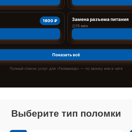
Замена разъема питания
1600 ₽
15 мин
Показать всё
Полный список услуг для «
Телевизор
» — по звонку или в чате
Выберите тип поломки