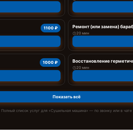
Ремонт (или замена) бара
1100 ₽
20 мин
Восстановление герметич
1000 ₽
20 мин
Показать всё
Полный список услуг для «
Сушильная машина
» — по звонку или в чате