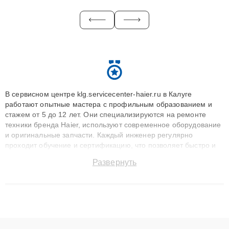
В сервисном центре klg.servicecenter-haier.ru в Калуге
работают опытные мастера с профильным образованием и
стажем от 5 до 12 лет. Они специализируются на ремонте
техники бренда Haier, используют современное оборудование
и оригинальные запчасти. Каждый инженер регулярно
проходит обучение и сертификацию, что позволяет быстро и
точноdiagnostikировать поломки и восстанавливать технику с
Развернуть
сохранением гарантии до 3 лет. Наши мастера решают
сложные случаи: от замены матриц и материнских плат до
ремонта после залития и восстановления данных. Благодаря
высокой квалификации и ответственному подходу клиенты
получают быстрый, качественный ремонт и понятные
объяснения по результатам диагностики.