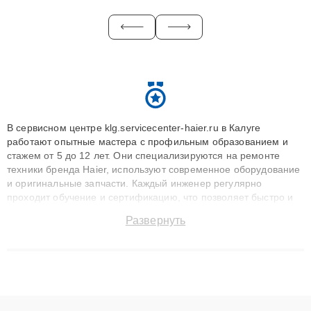
В сервисном центре klg.servicecenter-haier.ru в Калуге
работают опытные мастера с профильным образованием и
стажем от 5 до 12 лет. Они специализируются на ремонте
техники бренда Haier, используют современное оборудование
и оригинальные запчасти. Каждый инженер регулярно
проходит обучение и сертификацию, что позволяет быстро и
точноdiagnostikировать поломки и восстанавливать технику с
Развернуть
сохранением гарантии до 3 лет. Наши мастера решают
сложные случаи: от замены матриц и материнских плат до
ремонта после залития и восстановления данных. Благодаря
высокой квалификации и ответственному подходу клиенты
получают быстрый, качественный ремонт и понятные
объяснения по результатам диагностики.