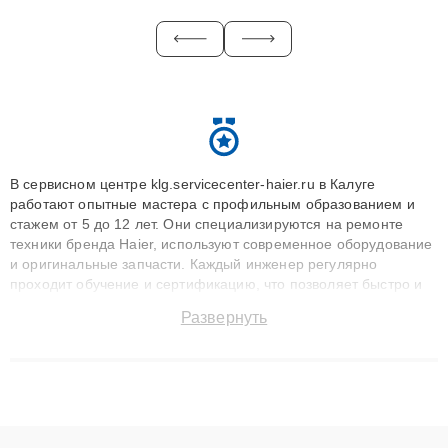
В сервисном центре klg.servicecenter-haier.ru в Калуге
работают опытные мастера с профильным образованием и
стажем от 5 до 12 лет. Они специализируются на ремонте
техники бренда Haier, используют современное оборудование
и оригинальные запчасти. Каждый инженер регулярно
проходит обучение и сертификацию, что позволяет быстро и
точноdiagnostikировать поломки и восстанавливать технику с
Развернуть
сохранением гарантии до 3 лет. Наши мастера решают
сложные случаи: от замены матриц и материнских плат до
ремонта после залития и восстановления данных. Благодаря
высокой квалификации и ответственному подходу клиенты
получают быстрый, качественный ремонт и понятные
объяснения по результатам диагностики.