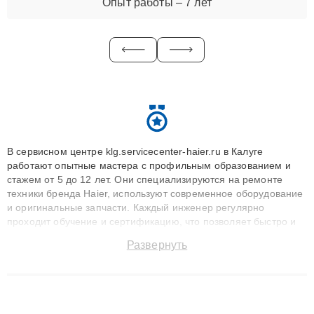
Опыт работы – 7 лет
В сервисном центре klg.servicecenter-haier.ru в Калуге
работают опытные мастера с профильным образованием и
стажем от 5 до 12 лет. Они специализируются на ремонте
техники бренда Haier, используют современное оборудование
и оригинальные запчасти. Каждый инженер регулярно
проходит обучение и сертификацию, что позволяет быстро и
точноdiagnostikировать поломки и восстанавливать технику с
Развернуть
сохранением гарантии до 3 лет. Наши мастера решают
сложные случаи: от замены матриц и материнских плат до
ремонта после залития и восстановления данных. Благодаря
высокой квалификации и ответственному подходу клиенты
получают быстрый, качественный ремонт и понятные