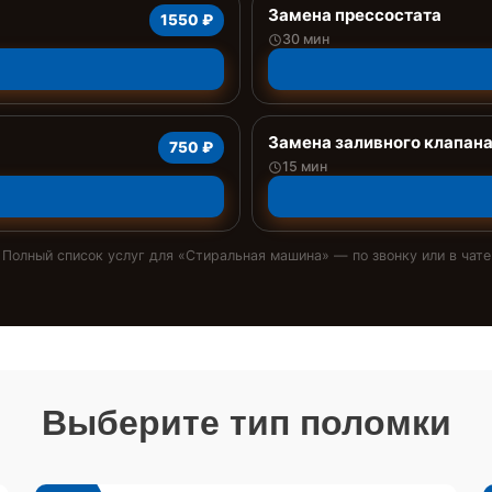
Замена прессостата
1550 ₽
30 мин
Замена заливного клапан
750 ₽
15 мин
Полный список услуг для «
Стиральная машина
» — по звонку или в чате
Выберите тип поломки