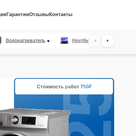
ции
Гарантии
Отзывы
Контакты
25%
Водонагреватель
Ноутбук
Духово
Стоимость работ
750₽