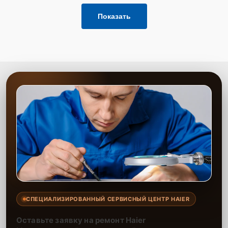
запросить обратный звонок через Форму заявки
для быстрого уточнения деталей.
Показать
Привезти устройство в ближайший центр или
передать аппарат курьеру службы доставки,
дождаться результатов диагностики и принять
решение.
Дождаться оповещения о готовности и забрать
устройство самостоятельно или воспользоваться
курьерской доставкой.
При необходимости клиент может воспользоваться услугой
вызова мастера для проведения диагностики и ремонта в
желаемом месте и удобное время.
Какие предоставляются
гарантии
Каждому клиенту предоставляется гарантия сервиса, которая
распространяется на все виды ремонта, а также на все
СПЕЦИАЛИЗИРОВАННЫЙ СЕРВИСНЫЙ ЦЕНТР HAIER
используемые запчасти. Гарантия включает в себя срочную
обработку гарантийных случаев и постгарантийное обслуживание.
Оставьте заявку на ремонт Haier
При гарантийном случае наш сервис установит новые запчасти и