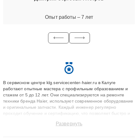
Опыт работы – 7 лет
В сервисном центре klg.servicecenter-haier.ru в Калуге
работают опытные мастера с профильным образованием и
стажем от 5 до 12 лет. Они специализируются на ремонте
техники бренда Haier, используют современное оборудование
и оригинальные запчасти. Каждый инженер регулярно
проходит обучение и сертификацию, что позволяет быстро и
точноdiagnostikировать поломки и восстанавливать технику с
Развернуть
сохранением гарантии до 3 лет. Наши мастера решают
сложные случаи: от замены матриц и материнских плат до
ремонта после залития и восстановления данных. Благодаря