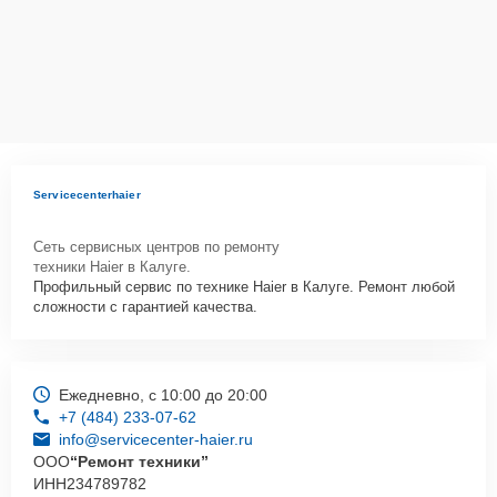
FS1050TXVE нужно просто оставить
Заявку на сайте
или
позвонить телефону горячей линии: +7 (484) 233-07-62. Наши
специалисты оперативно проконсультируют по всем необходимым
вопросам, запишут на диагностику, подскажут с вариантами
курьерской доставки или оформят выезд мастера в удобное время
и место.
Servicecenterhaier
Сеть сервисных центров по ремонту
техники Haier в Калуге.
Профильный сервис по технике Haier в Калуге. Ремонт любой
сложности с гарантией качества.
Ежедневно, с 10:00 до 20:00
+7 (484) 233-07-62
info@servicecenter-haier.ru
ООО
“Ремонт техники”
ИНН
234789782