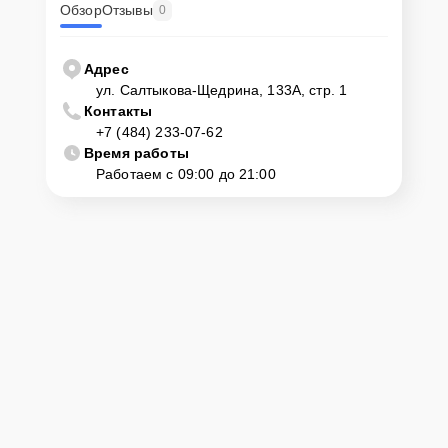
Обзор
Отзывы
0
Как приехать в сервисный
центр
Адрес
ул. Салтыкова-Щедрина, 133А, стр. 1
Контакты
Клиент может самостоятельно привезти устройство на
+7 (484) 233-07-62
диагностику и ремонт. Для этого нужно позвонить по телефону
горячей линии или оставить заявку, согласовать удобное время и
Время работы
подъехать по адресу: г. Калуга, ул. Салтыкова-Щедрина, 133А, стр.
Работаем с 09:00 до 21:00
1.
Ответственность за
технику
Сервисный центр Servicecenter-Haier несет полную
ответственность за сохранность техники и безопасность личных
данных на ремонтируемых устройствах клиентов, в соответствии с
действующим законодательством Российской Федерации.
Как начать ремонт
Для запуска процесса ремонта стиральной машины Haier HW-