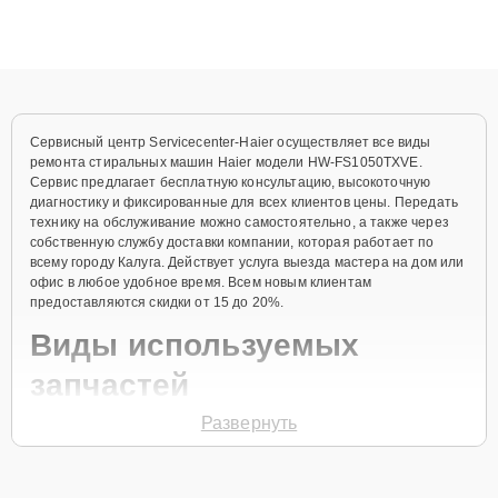
высокой квалификации и ответственному подходу клиенты
получают быстрый, качественный ремонт и понятные
объяснения по результатам диагностики.
Сервисный центр Servicecenter-Haier осуществляет все виды
ремонта стиральных машин Haier модели HW-FS1050TXVE.
Сервис предлагает бесплатную консультацию, высокоточную
диагностику и фиксированные для всех клиентов цены. Передать
технику на обслуживание можно самостоятельно, а также через
собственную службу доставки компании, которая работает по
всему городу Калуга. Действует услуга выезда мастера на дом или
офис в любое удобное время. Всем новым клиентам
предоставляются скидки от 15 до 20%.
Виды используемых
запчастей
Развернуть
Для ремонта стиральной машины модели HW-FS1050TXVE
предлагаются как оригинальные комплектующие бренда Haier, так
и качественные аналоги фирменных деталей. Выбор варианта
запчастей или качества аналогичных комплектующих всегда