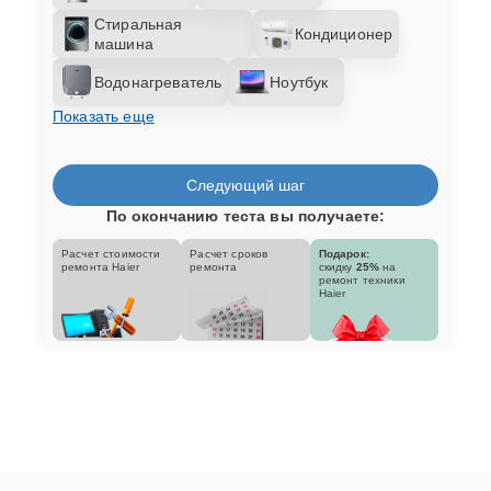
Стиральная
Кондиционер
машина
Водонагреватель
Ноутбук
Показать еще
Следующий шаг
По окончанию теста вы получаете:
Расчет стоимости
Расчет сроков
Подарок:
ремонта Haier
ремонта
скидку
25%
на
ремонт техники
Haier