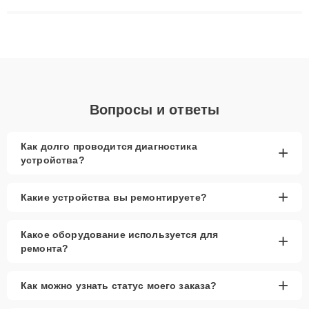
сложные случаи: от замены матриц и материнских плат до
ремонта после залития и восстановления данных. Благодаря
высокой квалификации и ответственному подходу клиенты
получают быстрый, качественный ремонт и понятные
объяснения по результатам диагностики.
Вопросы и ответы
Как долго проводится диагностика
+
устройства?
+
Какие устройства вы ремонтируете?
Какое оборудование используется для
+
ремонта?
+
Как можно узнать статус моего заказа?