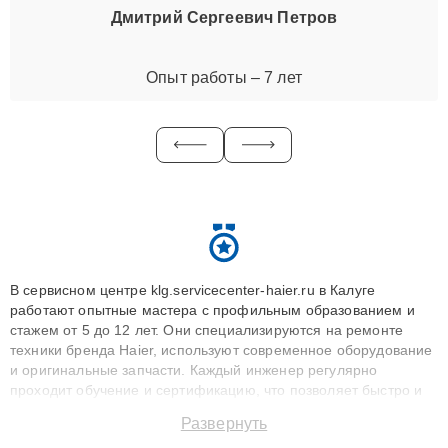
Дмитрий Сергеевич Петров
Опыт работы – 7 лет
В сервисном центре klg.servicecenter-haier.ru в Калуге
работают опытные мастера с профильным образованием и
стажем от 5 до 12 лет. Они специализируются на ремонте
техники бренда Haier, используют современное оборудование
и оригинальные запчасти. Каждый инженер регулярно
проходит обучение и сертификацию, что позволяет быстро и
точноdiagnostikировать поломки и восстанавливать технику с
Развернуть
сохранением гарантии до 3 лет. Наши мастера решают