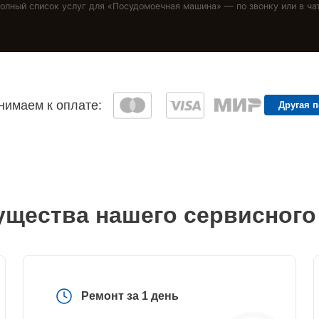
олный список услуг для «
Посудомоечная машина
» — по звонку или в ча
имаем к оплате:
Другая 
щества нашего сервисного
Ремонт за 1 день