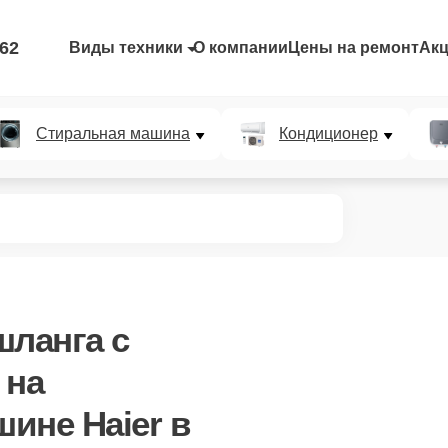
-62
Виды техники
О компании
Цены на ремонт
Ак
Стиральная машина
Кондиционер
шланга с
на
ине Haier в