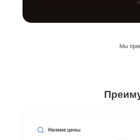
П
Мы прин
Преиму
Низкие цены