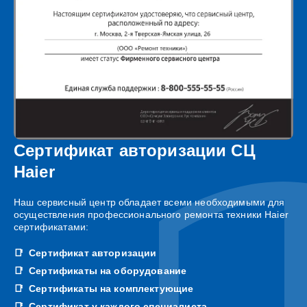
Сертификат авторизации СЦ
Haier
Наш сервисный центр обладает всеми необходимыми для
осуществления профессионального ремонта техники Haier
сертификатами:
Сертификат авторизации
Сертификаты на оборудование
Сертификаты на комплектующие
Сертификат у каждого специалиста