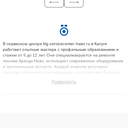
В сервисном центре klg.servicecenter-haier.ru в Калуге
работают опытные мастера с профильным образованием и
стажем от 5 до 12 лет. Они специализируются на ремонте
техники бренда Haier, используют современное оборудование
и оригинальные запчасти. Каждый инженер регулярно
проходит обучение и сертификацию, что позволяет быстро и
точноdiagnostikировать поломки и восстанавливать технику с
Развернуть
сохранением гарантии до 3 лет. Наши мастера решают
сложные случаи: от замены матриц и материнских плат до
ремонта после залития и восстановления данных. Благодаря
высокой квалификации и ответственному подходу клиенты
получают быстрый, качественный ремонт и понятные
объяснения по результатам диагностики.