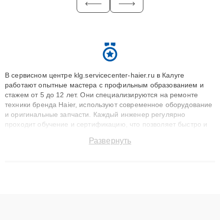
В сервисном центре klg.servicecenter-haier.ru в Калуге
работают опытные мастера с профильным образованием и
стажем от 5 до 12 лет. Они специализируются на ремонте
техники бренда Haier, используют современное оборудование
и оригинальные запчасти. Каждый инженер регулярно
проходит обучение и сертификацию, что позволяет быстро и
точноdiagnostikировать поломки и восстанавливать технику с
Развернуть
сохранением гарантии до 3 лет. Наши мастера решают
сложные случаи: от замены матриц и материнских плат до
ремонта после залития и восстановления данных. Благодаря
высокой квалификации и ответственному подходу клиенты
получают быстрый, качественный ремонт и понятные
объяснения по результатам диагностики.