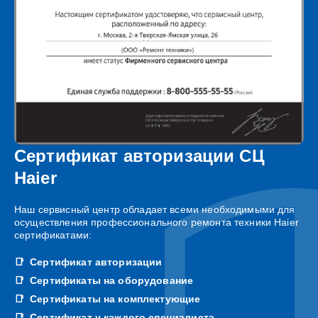
Сертификат авторизации СЦ
Haier
Наш сервисный центр обладает всеми необходимыми для
осуществления профессионального ремонта техники Haier
сертификатами:
Сертификат авторизации
Сертификаты на оборудование
Сертификаты на комплектующие
Сертификат у каждого специалиста