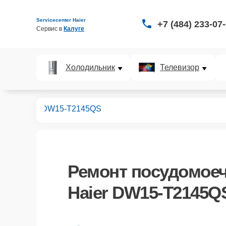
Servicecenter Haier
+7 (484) 233-07
Сервис в 
Калуге
Холодильник
Телевизор
ных машин
DW15-T2145QS
Ремонт
посудомое
Haier DW15-T2145Q