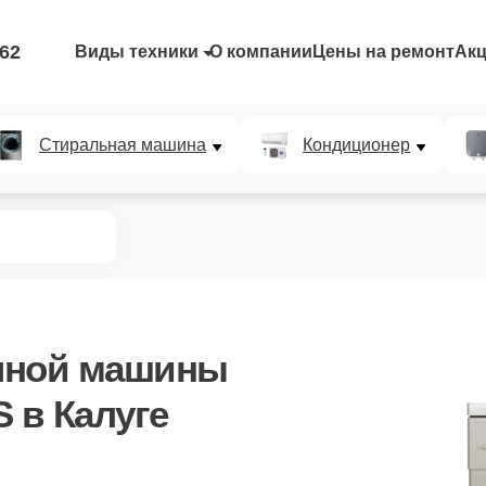
-62
Виды техники
О компании
Цены на ремонт
Ак
Стиральная машина
Кондиционер
чной машины
S
в Калуге