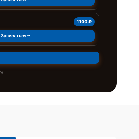
1100 ₽
Записаться
те