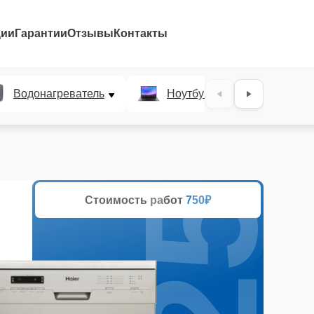
ции
Гарантии
Отзывы
Контакты
25%
Водонагреватель
Ноутбук
Духово
Стоимость работ
750₽