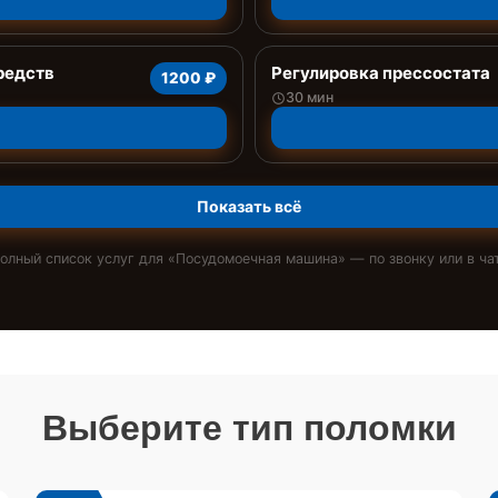
редств
Регулировка прессостата
1200 ₽
30 мин
Показать всё
олный список услуг для «
Посудомоечная машина
» — по звонку или в ча
Выберите тип поломки