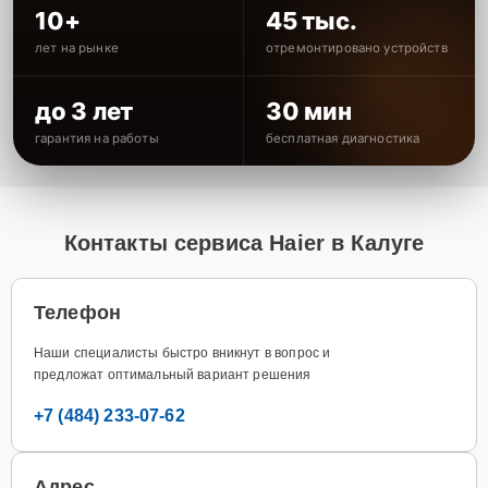
10+
45 тыс.
лет на рынке
отремонтировано устройств
до 3 лет
30 мин
гарантия на работы
бесплатная диагностика
Контакты сервиса Haier в Калуге
Телефон
Наши специалисты быстро вникнут в вопрос и
предложат оптимальный вариант решения
+7 (484) 233-07-62
Адрес