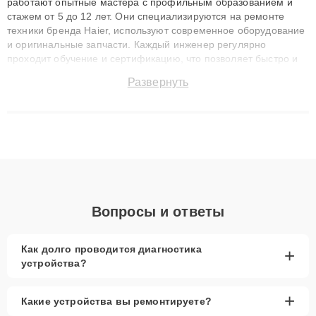
работают опытные мастера с профильным образованием и
стажем от 5 до 12 лет. Они специализируются на ремонте
техники бренда Haier, используют современное оборудование
и оригинальные запчасти. Каждый инженер регулярно
проходит обучение и сертификацию, что позволяет быстро и
точноdiagnostikировать поломки и восстанавливать технику с
Развернуть
сохранением гарантии до 3 лет. Наши мастера решают
сложные случаи: от замены матриц и материнских плат до
ремонта после залития и восстановления данных. Благодаря
высокой квалификации и ответственному подходу клиенты
получают быстрый, качественный ремонт и понятные
объяснения по результатам диагностики.
Вопросы и ответы
Как долго проводится диагностика
+
устройства?
+
Какие устройства вы ремонтируете?