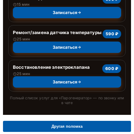
15 мин
Записаться
Ремонт/замена датчика температуры
590 ₽
25 мин
Записаться
Восстановление электроклапана
600 ₽
25 мин
Записаться
Полный список услуг для «
Парогенератор
» — по звонку или
в чате
Другая поломка