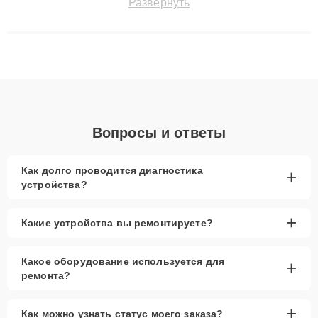
Развернуть
сохранением гарантии до 3 лет. Наши мастера решают
сложные случаи: от замены матриц и материнских плат до
ремонта после залития и восстановления данных. Благодаря
высокой квалификации и ответственному подходу клиенты
получают быстрый, качественный ремонт и понятные
объяснения по результатам диагностики.
Вопросы и ответы
Как долго проводится диагностика
+
устройства?
+
Какие устройства вы ремонтируете?
Какое оборудование используется для
+
ремонта?
+
Как можно узнать статус моего заказа?