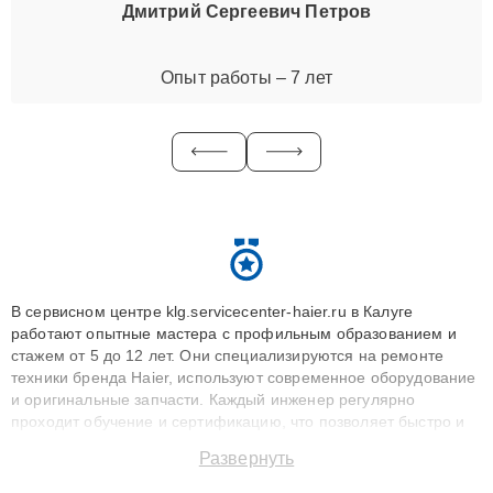
Дмитрий Сергеевич Петров
Опыт работы – 7 лет
В сервисном центре klg.servicecenter-haier.ru в Калуге
работают опытные мастера с профильным образованием и
стажем от 5 до 12 лет. Они специализируются на ремонте
техники бренда Haier, используют современное оборудование
и оригинальные запчасти. Каждый инженер регулярно
проходит обучение и сертификацию, что позволяет быстро и
точноdiagnostikировать поломки и восстанавливать технику с
Развернуть
сохранением гарантии до 3 лет. Наши мастера решают
сложные случаи: от замены матриц и материнских плат до