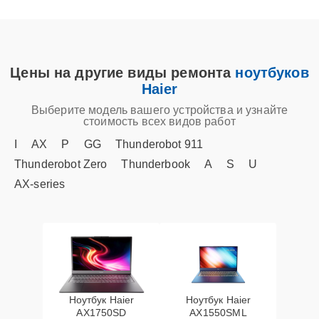
Цены на другие виды ремонта
ноутбуков
Haier
Выберите модель вашего устройства и узнайте
стоимость всех видов работ
I
AX
P
GG
Thunderobot 911
Thunderobot Zero
Thunderbook
A
S
U
AX‑series
Ноутбук Haier
Ноутбук Haier
AX1750SD
AX1550SML