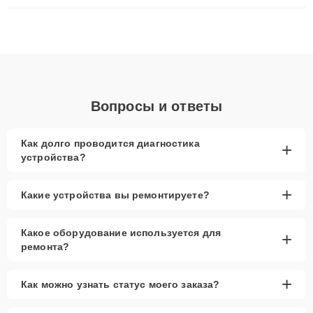
ремонта после залития и восстановления данных. Благодаря
высокой квалификации и ответственному подходу клиенты
получают быстрый, качественный ремонт и понятные
объяснения по результатам диагностики.
Вопросы и ответы
Как долго проводится диагностика
+
устройства?
+
Какие устройства вы ремонтируете?
Какое оборудование используется для
+
ремонта?
+
Как можно узнать статус моего заказа?