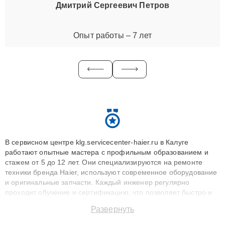
Дмитрий Сергеевич Петров
Опыт работы – 7 лет
В сервисном центре klg.servicecenter-haier.ru в Калуге
работают опытные мастера с профильным образованием и
стажем от 5 до 12 лет. Они специализируются на ремонте
техники бренда Haier, используют современное оборудование
и оригинальные запчасти. Каждый инженер регулярно
проходит обучение и сертификацию, что позволяет быстро и
точноdiagnostikировать поломки и восстанавливать технику с
Развернуть
сохранением гарантии до 3 лет. Наши мастера решают
сложные случаи: от замены матриц и материнских плат до