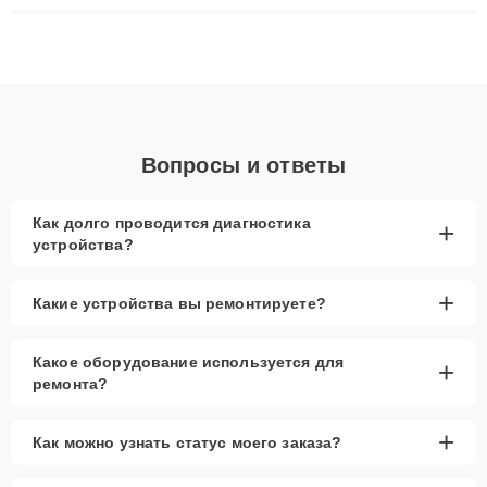
ремонта после залития и восстановления данных. Благодаря
высокой квалификации и ответственному подходу клиенты
получают быстрый, качественный ремонт и понятные
объяснения по результатам диагностики.
Вопросы и ответы
Как долго проводится диагностика
+
устройства?
+
Какие устройства вы ремонтируете?
Какое оборудование используется для
+
ремонта?
+
Как можно узнать статус моего заказа?