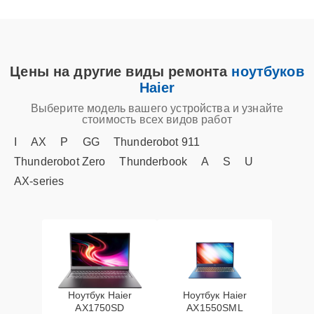
Цены на другие виды ремонта
ноутбуков
Haier
Выберите модель вашего устройства и узнайте
стоимость всех видов работ
I
AX
P
GG
Thunderobot 911
Thunderobot Zero
Thunderbook
A
S
U
AX‑series
Ноутбук Haier
Ноутбук Haier
AX1750SD
AX1550SML