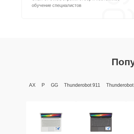
обучение специалистов
Поп
AX
P
GG
Thunderobot 911
Thunderobot