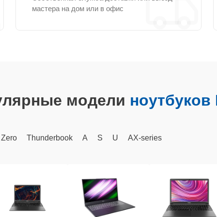
мастера на дом или в офис
улярные модели
ноутбуков 
 Zero
Thunderbook
A
S
U
AX‑series