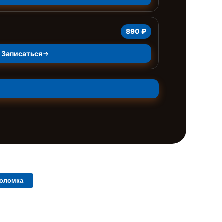
890 ₽
Записаться
поломка