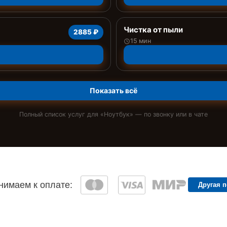
Чистка от пыли
2885 ₽
15 мин
Показать всё
Полный список услуг для «
Ноутбук
» — по звонку или в чате
имаем к оплате:
Другая 