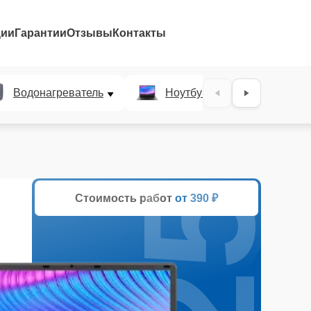
ции
Гарантии
Отзывы
Контакты
25%
Водонагреватель
Ноутбук
Духово
Стоимость работ
от 390 ₽