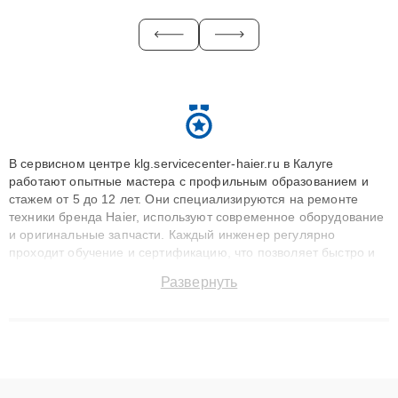
В сервисном центре klg.servicecenter-haier.ru в Калуге
работают опытные мастера с профильным образованием и
стажем от 5 до 12 лет. Они специализируются на ремонте
техники бренда Haier, используют современное оборудование
и оригинальные запчасти. Каждый инженер регулярно
проходит обучение и сертификацию, что позволяет быстро и
точноdiagnostikировать поломки и восстанавливать технику с
Развернуть
сохранением гарантии до 3 лет. Наши мастера решают
сложные случаи: от замены матриц и материнских плат до
ремонта после залития и восстановления данных. Благодаря
высокой квалификации и ответственному подходу клиенты
получают быстрый, качественный ремонт и понятные
объяснения по результатам диагностики.