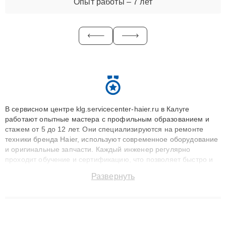
Опыт работы – 7 лет
В сервисном центре klg.servicecenter-haier.ru в Калуге
работают опытные мастера с профильным образованием и
стажем от 5 до 12 лет. Они специализируются на ремонте
техники бренда Haier, используют современное оборудование
и оригинальные запчасти. Каждый инженер регулярно
проходит обучение и сертификацию, что позволяет быстро и
точноdiagnostikировать поломки и восстанавливать технику с
Развернуть
сохранением гарантии до 3 лет. Наши мастера решают
сложные случаи: от замены матриц и материнских плат до
ремонта после залития и восстановления данных. Благодаря
высокой квалификации и ответственному подходу клиенты
получают быстрый, качественный ремонт и понятные