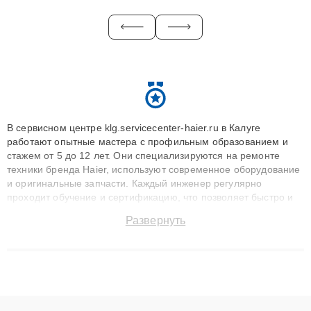
В сервисном центре klg.servicecenter-haier.ru в Калуге
работают опытные мастера с профильным образованием и
стажем от 5 до 12 лет. Они специализируются на ремонте
техники бренда Haier, используют современное оборудование
и оригинальные запчасти. Каждый инженер регулярно
проходит обучение и сертификацию, что позволяет быстро и
точноdiagnostikировать поломки и восстанавливать технику с
Развернуть
сохранением гарантии до 3 лет. Наши мастера решают
сложные случаи: от замены матриц и материнских плат до
ремонта после залития и восстановления данных. Благодаря
высокой квалификации и ответственному подходу клиенты
получают быстрый, качественный ремонт и понятные
объяснения по результатам диагностики.