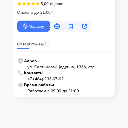
5,0
0 оценки
мастера
Открыто до 21:00
Если у клиента нет времени или возможности для перемещения
крупногабаритной техники, он может заказать курьерскую
Маршрут
доставку или услугу выезда мастера. Специалист приедет в
удобное место и время, проведет тщательную диагностику и при
наличии оборудования осуществит оперативный ремонт.
Обзор
Отзывы
0
Как приехать в сервисный
центр
Адрес
ул. Салтыкова-Щедрина, 133А, стр. 1
Контакты
Клиент может самостоятельно привезти устройство на
+7 (484) 233-07-62
диагностику и ремонт. Для этого нужно позвонить по телефону
горячей линии или оставить заявку, согласовать удобное время и
Время работы
подъехать по адресу: г. Калуга, ул. Салтыкова-Щедрина, 133А, стр.
Работаем с 09:00 до 21:00
1.
Ответственность за
технику
Сервисный центр Servicecenter-Haier несет полную