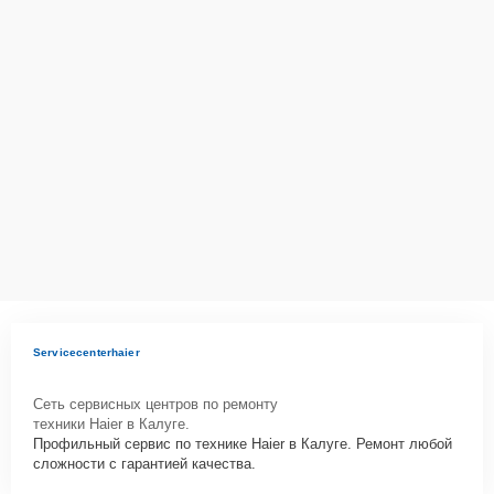
ответственность за сохранность техники и безопасность личных
данных на ремонтируемых устройствах клиентов, в соответствии с
действующим законодательством Российской Федерации.
Как начать ремонт
Для запуска процесса ремонта микроволновой печи Haier HSD-
2070MG нужно просто оставить
Заявку на сайте
или позвонить
телефону горячей линии: +7 (484) 233-07-62. Наши специалисты
оперативно проконсультируют по всем необходимым вопросам,
запишут на диагностику, подскажут с вариантами курьерской
доставки или оформят выезд мастера в удобное время и место.
Servicecenterhaier
Сеть сервисных центров по ремонту
техники Haier в Калуге.
Профильный сервис по технике Haier в Калуге. Ремонт любой
сложности с гарантией качества.