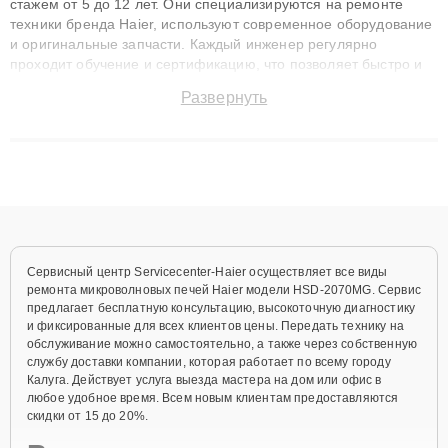
стажем от 5 до 12 лет. Они специализируются на ремонте
техники бренда Haier, используют современное оборудование
и оригинальные запчасти. Каждый инженер регулярно
проходит обучение и сертификацию, что позволяет быстро и
точноdiagnostikировать поломки и восстанавливать технику с
Развернуть
сохранением гарантии до 3 лет. Наши мастера решают
сложные случаи: от замены матриц и материнских плат до
ремонта после залития и восстановления данных. Благодаря
высокой квалификации и ответственному подходу клиенты
получают быстрый, качественный ремонт и понятные
объяснения по результатам диагностики.
Сервисный центр Servicecenter-Haier осуществляет все виды
ремонта микроволновых печей Haier модели HSD-2070MG. Сервис
предлагает бесплатную консультацию, высокоточную диагностику
и фиксированные для всех клиентов цены. Передать технику на
обслуживание можно самостоятельно, а также через собственную
службу доставки компании, которая работает по всему городу
Калуга. Действует услуга выезда мастера на дом или офис в
любое удобное время. Всем новым клиентам предоставляются
скидки от 15 до 20%.