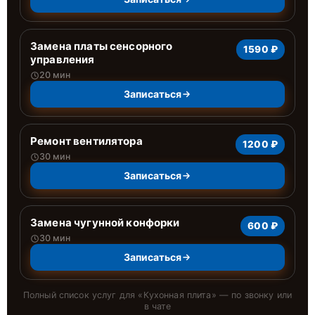
Замена платы сенсорного
1590 ₽
управления
20 мин
Записаться
Ремонт вентилятора
1200 ₽
30 мин
Записаться
Замена чугунной конфорки
600 ₽
30 мин
Записаться
Полный список услуг для «
Кухонная плита
» — по звонку или
в чате