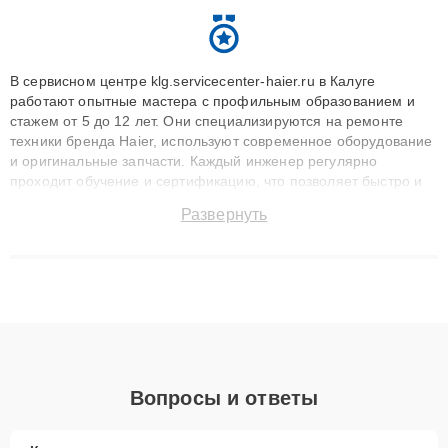
В сервисном центре klg.servicecenter-haier.ru в Калуге
работают опытные мастера с профильным образованием и
стажем от 5 до 12 лет. Они специализируются на ремонте
техники бренда Haier, используют современное оборудование
и оригинальные запчасти. Каждый инженер регулярно
проходит обучение и сертификацию, что позволяет быстро и
точноdiagnostikировать поломки и восстанавливать технику с
Развернуть
сохранением гарантии до 3 лет. Наши мастера решают
сложные случаи: от замены матриц и материнских плат до
ремонта после залития и восстановления данных. Благодаря
высокой квалификации и ответственному подходу клиенты
получают быстрый, качественный ремонт и понятные
объяснения по результатам диагностики.
Вопросы и ответы