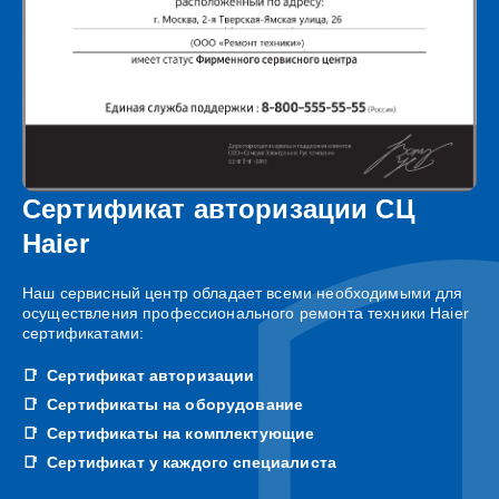
Сертификат авторизации СЦ
Haier
Наш сервисный центр обладает всеми необходимыми для
осуществления профессионального ремонта техники Haier
сертификатами:
Сертификат авторизации
Сертификаты на оборудование
Сертификаты на комплектующие
Сертификат у каждого специалиста