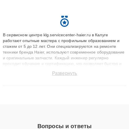
В сервисном центре klg.servicecenter-haier.ru в Калуге
работают опытные мастера с профильным образованием и
стажем от 5 до 12 лет. Они специализируются на ремонте
техники бренда Haier, используют современное оборудование
и оригинальные запчасти. Каждый инженер регулярно
проходит обучение и сертификацию, что позволяет быстро и
точноdiagnostikировать поломки и восстанавливать технику с
Развернуть
сохранением гарантии до 3 лет. Наши мастера решают
сложные случаи: от замены матриц и материнских плат до
ремонта после залития и восстановления данных. Благодаря
высокой квалификации и ответственному подходу клиенты
получают быстрый, качественный ремонт и понятные
объяснения по результатам диагностики.
Вопросы и ответы