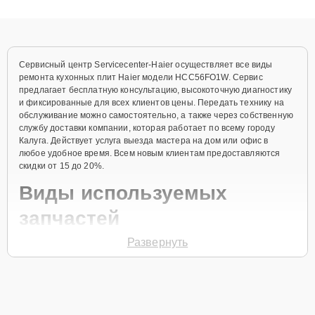
получают быстрый, качественный ремонт и понятные
объяснения по результатам диагностики.
Сервисный центр Servicecenter-Haier осуществляет все виды
ремонта кухонных плит Haier модели HCC56FO1W. Сервис
предлагает бесплатную консультацию, высокоточную диагностику
и фиксированные для всех клиентов цены. Передать технику на
обслуживание можно самостоятельно, а также через собственную
службу доставки компании, которая работает по всему городу
Калуга. Действует услуга выезда мастера на дом или офис в
любое удобное время. Всем новым клиентам предоставляются
скидки от 15 до 20%.
Виды используемых
запчастей
Развернуть
Для ремонта кухонной плиты модели HCC56FO1W предлагаются
как оригинальные комплектующие бренда Haier, так и
качественные аналоги фирменных деталей. Выбор варианта
запчастей или качества аналогичных комплектующих всегда
остается за клиентом.