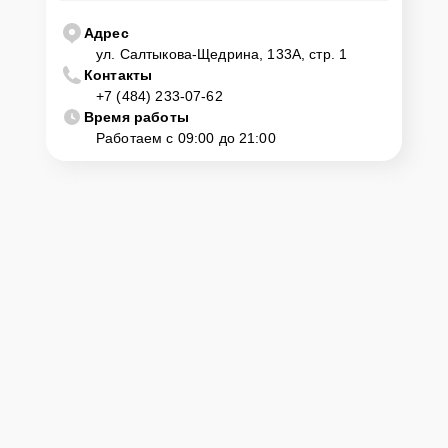
центр
Адрес
ул. Салтыкова-Щедрина, 133А, стр. 1
Контакты
Клиент может самостоятельно привезти устройство на
+7 (484) 233-07-62
диагностику и ремонт. Для этого нужно позвонить по телефону
горячей линии или оставить заявку, согласовать удобное время и
Время работы
подъехать по адресу: г. Калуга, ул. Салтыкова-Щедрина, 133А, стр.
Работаем с 09:00 до 21:00
1.
Ответственность за
технику
Сервисный центр Servicecenter-Haier несет полную
ответственность за сохранность техники и безопасность личных
данных на ремонтируемых устройствах клиентов, в соответствии с
действующим законодательством Российской Федерации.
Как начать ремонт
Для запуска процесса ремонта кухонной плиты Haier HCC56FO1W
нужно просто оставить
Заявку на сайте
или позвонить телефону
горячей линии: +7 (484) 233-07-62. Наши специалисты оперативно