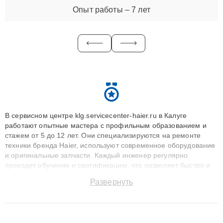
Опыт работы – 7 лет
В сервисном центре klg.servicecenter-haier.ru в Калуге
работают опытные мастера с профильным образованием и
стажем от 5 до 12 лет. Они специализируются на ремонте
техники бренда Haier, используют современное оборудование
и оригинальные запчасти. Каждый инженер регулярно
проходит обучение и сертификацию, что позволяет быстро и
точноdiagnostikировать поломки и восстанавливать технику с
Развернуть
сохранением гарантии до 3 лет. Наши мастера решают
сложные случаи: от замены матриц и материнских плат до
ремонта после залития и восстановления данных. Благодаря
высокой квалификации и ответственному подходу клиенты