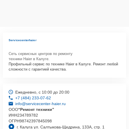
проконсультируют по всем необходимым вопросам, запишут на
диагностику, подскажут с вариантами курьерской доставки или
оформят выезд мастера в удобное время и место.
Servicecenterhaier
Сеть сервисных центров по ремонту
техники Haier в Калуге.
Профильный сервис по технике Haier в Калуге. Ремонт любой
сложности с гарантией качества.
Ежедневно, с 10:00 до 20:00
+7 (484) 233-07-62
info@servicecenter-haier.ru
ООО
“Ремонт техники”
ИНН
234789782
ОГРН
98742397845098
г. Калуга ул. Салтыкова-Щедрина, 133А, стр. 1