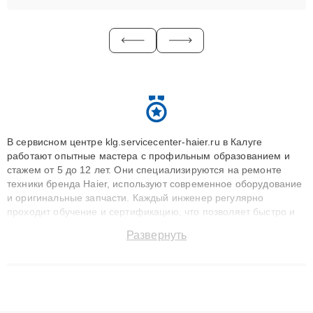
В сервисном центре klg.servicecenter-haier.ru в Калуге
работают опытные мастера с профильным образованием и
стажем от 5 до 12 лет. Они специализируются на ремонте
техники бренда Haier, используют современное оборудование
и оригинальные запчасти. Каждый инженер регулярно
проходит обучение и сертификацию, что позволяет быстро и
точноdiagnostikировать поломки и восстанавливать технику с
Развернуть
сохранением гарантии до 3 лет. Наши мастера решают
сложные случаи: от замены матриц и материнских плат до
ремонта после залития и восстановления данных. Благодаря
высокой квалификации и ответственному подходу клиенты
получают быстрый, качественный ремонт и понятные
объяснения по результатам диагностики.