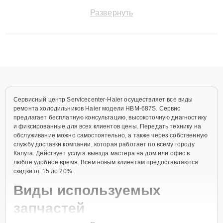
точноdiagnostikировать поломки и восстанавливать технику с
Развернуть
сохранением гарантии до 3 лет. Наши мастера решают
сложные случаи: от замены матриц и материнских плат до
ремонта после залития и восстановления данных. Благодаря
высокой квалификации и ответственному подходу клиенты
получают быстрый, качественный ремонт и понятные
объяснения по результатам диагностики.
Сервисный центр Servicecenter-Haier осуществляет все виды
ремонта холодильников Haier модели HBM-687S. Сервис
предлагает бесплатную консультацию, высокоточную диагностику
и фиксированные для всех клиентов цены. Передать технику на
обслуживание можно самостоятельно, а также через собственную
службу доставки компании, которая работает по всему городу
Калуга. Действует услуга выезда мастера на дом или офис в
любое удобное время. Всем новым клиентам предоставляются
скидки от 15 до 20%.
Виды используемых
запчастей