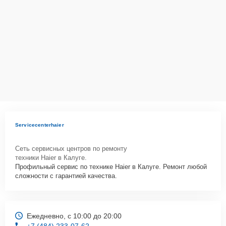
Как начать ремонт
Для запуска процесса ремонта холодильника Haier HBM-687S
нужно просто оставить
Заявку на сайте
или позвонить телефону
горячей линии: +7 (484) 233-07-62. Наши специалисты оперативно
проконсультируют по всем необходимым вопросам, запишут на
диагностику, подскажут с вариантами курьерской доставки или
оформят выезд мастера в удобное время и место.
Servicecenterhaier
Сеть сервисных центров по ремонту
техники Haier в Калуге.
Профильный сервис по технике Haier в Калуге. Ремонт любой
сложности с гарантией качества.
Ежедневно, с 10:00 до 20:00
+7 (484) 233-07-62