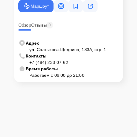
крупногабаритной техники, он может заказать курьерскую
Маршрут
доставку или услугу выезда мастера. Специалист приедет в
удобное место и время, проведет тщательную диагностику и при
наличии оборудования осуществит оперативный ремонт.
Обзор
Отзывы
0
Как приехать в сервисный
центр
Адрес
ул. Салтыкова-Щедрина, 133А, стр. 1
Контакты
Клиент может самостоятельно привезти устройство на
+7 (484) 233-07-62
диагностику и ремонт. Для этого нужно позвонить по телефону
горячей линии или оставить заявку, согласовать удобное время и
Время работы
подъехать по адресу: г. Калуга, ул. Салтыкова-Щедрина, 133А, стр.
Работаем с 09:00 до 21:00
1.
Ответственность за
технику
Сервисный центр Servicecenter-Haier несет полную
ответственность за сохранность техники и безопасность личных
данных на ремонтируемых устройствах клиентов, в соответствии с
действующим законодательством Российской Федерации.