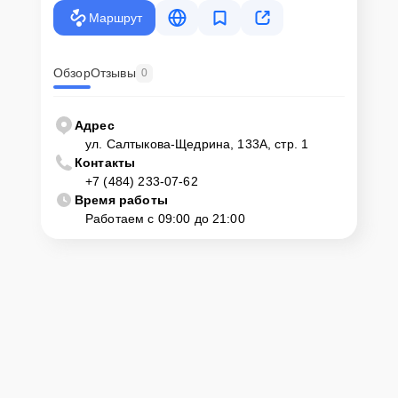
крупногабаритной техники, он может заказать курьерскую
Маршрут
доставку или услугу выезда мастера. Специалист приедет в
удобное место и время, проведет тщательную диагностику и при
наличии оборудования осуществит оперативный ремонт.
Обзор
Отзывы
0
Как приехать в сервисный
центр
Адрес
ул. Салтыкова-Щедрина, 133А, стр. 1
Контакты
Клиент может самостоятельно привезти устройство на
+7 (484) 233-07-62
диагностику и ремонт. Для этого нужно позвонить по телефону
горячей линии или оставить заявку, согласовать удобное время и
Время работы
подъехать по адресу: г. Калуга, ул. Салтыкова-Щедрина, 133А, стр.
Работаем с 09:00 до 21:00
1.
Ответственность за
технику
Сервисный центр Servicecenter-Haier несет полную
ответственность за сохранность техники и безопасность личных
данных на ремонтируемых устройствах клиентов, в соответствии с
действующим законодательством Российской Федерации.