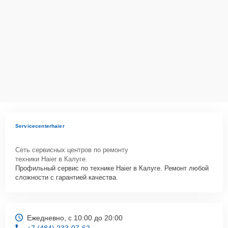
Как начать ремонт
Для запуска процесса ремонта холодильника Haier HB14FMAA
нужно просто оставить
Заявку на сайте
или позвонить телефону
горячей линии: +7 (484) 233-07-62. Наши специалисты оперативно
проконсультируют по всем необходимым вопросам, запишут на
диагностику, подскажут с вариантами курьерской доставки или
оформят выезд мастера в удобное время и место.
Servicecenterhaier
Сеть сервисных центров по ремонту
техники Haier в Калуге.
Профильный сервис по технике Haier в Калуге. Ремонт любой
сложности с гарантией качества.
Ежедневно, с 10:00 до 20:00
+7 (484) 233-07-62