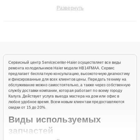
точноdiagnostikировать поломки и восстанавливать технику с
Развернуть
сохранением гарантии до 3 лет. Наши мастера решают
сложные случаи: от замены матриц и материнских плат до
ремонта после залития и восстановления данных. Благодаря
высокой квалификации и ответственному подходу клиенты
получают быстрый, качественный ремонт и понятные
объяснения по результатам диагностики.
Сервисный центр Servicecenter-Haier осуществляет все виды
ремонта холодильников Haier модели HB14FMAA. Сервис
предлагает бесплатную консультацию, высокоточную диагностику
и фиксированные для всех клиентов цены. Передать технику на
обслуживание можно самостоятельно, а также через собственную
службу доставки компании, которая работает по всему городу
Калуга. Действует услуга выезда мастера на дом или офис в
любое удобное время. Всем новым клиентам предоставляются
скидки от 15 до 20%.
Виды используемых
запчастей