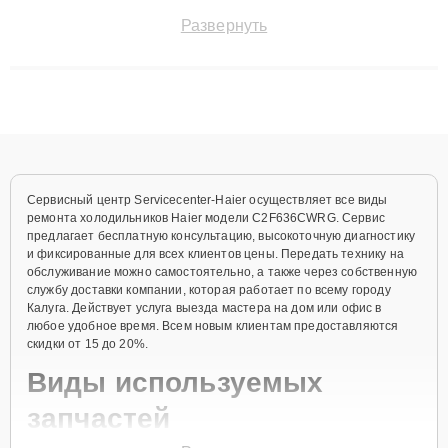
точноdiagnostikировать поломки и восстанавливать технику с
Развернуть
сохранением гарантии до 3 лет. Наши мастера решают
сложные случаи: от замены матриц и материнских плат до
ремонта после залития и восстановления данных. Благодаря
высокой квалификации и ответственному подходу клиенты
получают быстрый, качественный ремонт и понятные
объяснения по результатам диагностики.
Сервисный центр Servicecenter-Haier осуществляет все виды
ремонта холодильников Haier модели C2F636CWRG. Сервис
предлагает бесплатную консультацию, высокоточную диагностику
и фиксированные для всех клиентов цены. Передать технику на
обслуживание можно самостоятельно, а также через собственную
службу доставки компании, которая работает по всему городу
Калуга. Действует услуга выезда мастера на дом или офис в
любое удобное время. Всем новым клиентам предоставляются
скидки от 15 до 20%.
Виды используемых
запчастей