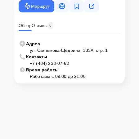
крупногабаритной техники, он может заказать курьерскую
Маршрут
доставку или услугу выезда мастера. Специалист приедет в
удобное место и время, проведет тщательную диагностику и при
наличии оборудования осуществит оперативный ремонт.
Обзор
Отзывы
0
Как приехать в сервисный
центр
Адрес
ул. Салтыкова-Щедрина, 133А, стр. 1
Контакты
Клиент может самостоятельно привезти устройство на
+7 (484) 233-07-62
диагностику и ремонт. Для этого нужно позвонить по телефону
горячей линии или оставить заявку, согласовать удобное время и
Время работы
подъехать по адресу: г. Калуга, ул. Салтыкова-Щедрина, 133А, стр.
Работаем с 09:00 до 21:00
1.
Ответственность за
технику
Сервисный центр Servicecenter-Haier несет полную
ответственность за сохранность техники и безопасность личных
данных на ремонтируемых устройствах клиентов, в соответствии с
действующим законодательством Российской Федерации.