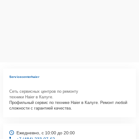
Как начать ремонт
Для запуска процесса ремонта холодильника Haier C2F636CWRG
нужно просто оставить
Заявку на сайте
или позвонить телефону
горячей линии: +7 (484) 233-07-62. Наши специалисты оперативно
проконсультируют по всем необходимым вопросам, запишут на
диагностику, подскажут с вариантами курьерской доставки или
оформят выезд мастера в удобное время и место.
Servicecenterhaier
Сеть сервисных центров по ремонту
техники Haier в Калуге.
Профильный сервис по технике Haier в Калуге. Ремонт любой
сложности с гарантией качества.
Ежедневно, с 10:00 до 20:00
+7 (484) 233-07-62