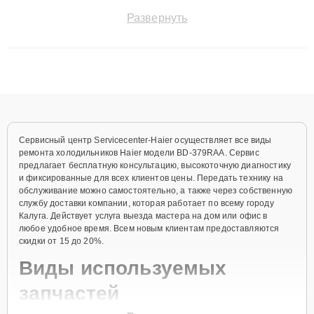
точноdiagnostikировать поломки и восстанавливать технику с
Развернуть
сохранением гарантии до 3 лет. Наши мастера решают
сложные случаи: от замены матриц и материнских плат до
ремонта после залития и восстановления данных. Благодаря
высокой квалификации и ответственному подходу клиенты
получают быстрый, качественный ремонт и понятные
объяснения по результатам диагностики.
Сервисный центр Servicecenter-Haier осуществляет все виды
ремонта холодильников Haier модели BD-379RAA. Сервис
предлагает бесплатную консультацию, высокоточную диагностику
и фиксированные для всех клиентов цены. Передать технику на
обслуживание можно самостоятельно, а также через собственную
службу доставки компании, которая работает по всему городу
Калуга. Действует услуга выезда мастера на дом или офис в
любое удобное время. Всем новым клиентам предоставляются
скидки от 15 до 20%.
Виды используемых
запчастей