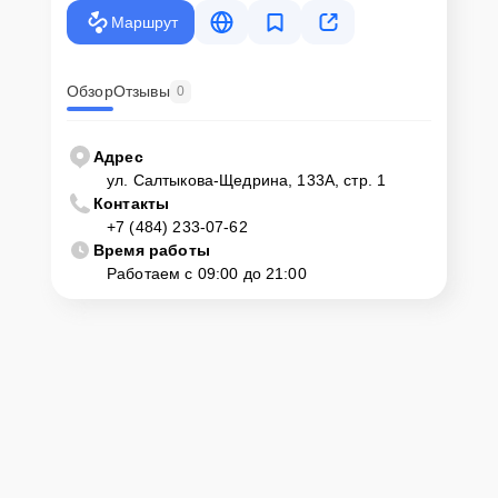
крупногабаритной техники, он может заказать курьерскую
Маршрут
доставку или услугу выезда мастера. Специалист приедет в
удобное место и время, проведет тщательную диагностику и при
наличии оборудования осуществит оперативный ремонт.
Обзор
Отзывы
0
Как приехать в сервисный
центр
Адрес
ул. Салтыкова-Щедрина, 133А, стр. 1
Контакты
Клиент может самостоятельно привезти устройство на
+7 (484) 233-07-62
диагностику и ремонт. Для этого нужно позвонить по телефону
горячей линии или оставить заявку, согласовать удобное время и
Время работы
подъехать по адресу: г. Калуга, ул. Салтыкова-Щедрина, 133А, стр.
Работаем с 09:00 до 21:00
1.
Ответственность за
технику
Сервисный центр Servicecenter-Haier несет полную
ответственность за сохранность техники и безопасность личных
данных на ремонтируемых устройствах клиентов, в соответствии с
действующим законодательством Российской Федерации.