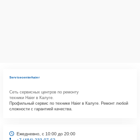
Как начать ремонт
Для запуска процесса ремонта холодильника Haier BD-379RAA
нужно просто оставить
Заявку на сайте
или позвонить телефону
горячей линии: +7 (484) 233-07-62. Наши специалисты оперативно
проконсультируют по всем необходимым вопросам, запишут на
диагностику, подскажут с вариантами курьерской доставки или
оформят выезд мастера в удобное время и место.
Servicecenterhaier
Сеть сервисных центров по ремонту
техники Haier в Калуге.
Профильный сервис по технике Haier в Калуге. Ремонт любой
сложности с гарантией качества.
Ежедневно, с 10:00 до 20:00
+7 (484) 233-07-62