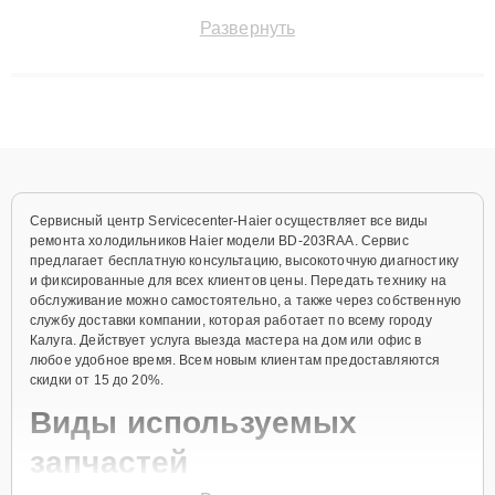
точноdiagnostikировать поломки и восстанавливать технику с
Развернуть
сохранением гарантии до 3 лет. Наши мастера решают
сложные случаи: от замены матриц и материнских плат до
ремонта после залития и восстановления данных. Благодаря
высокой квалификации и ответственному подходу клиенты
получают быстрый, качественный ремонт и понятные
объяснения по результатам диагностики.
Сервисный центр Servicecenter-Haier осуществляет все виды
ремонта холодильников Haier модели BD-203RAA. Сервис
предлагает бесплатную консультацию, высокоточную диагностику
и фиксированные для всех клиентов цены. Передать технику на
обслуживание можно самостоятельно, а также через собственную
службу доставки компании, которая работает по всему городу
Калуга. Действует услуга выезда мастера на дом или офис в
любое удобное время. Всем новым клиентам предоставляются
скидки от 15 до 20%.
Виды используемых
запчастей