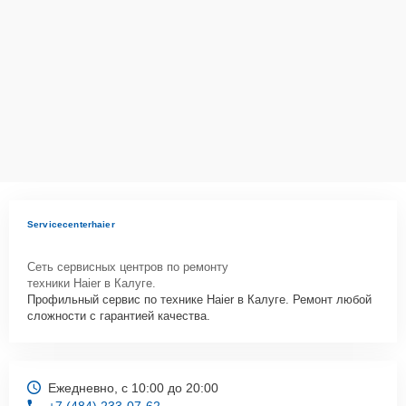
Как начать ремонт
Для запуска процесса ремонта холодильника Haier BD-203RAA
нужно просто оставить
Заявку на сайте
или позвонить телефону
горячей линии: +7 (484) 233-07-62. Наши специалисты оперативно
проконсультируют по всем необходимым вопросам, запишут на
диагностику, подскажут с вариантами курьерской доставки или
оформят выезд мастера в удобное время и место.
Servicecenterhaier
Сеть сервисных центров по ремонту
техники Haier в Калуге.
Профильный сервис по технике Haier в Калуге. Ремонт любой
сложности с гарантией качества.
Ежедневно, с 10:00 до 20:00
+7 (484) 233-07-62