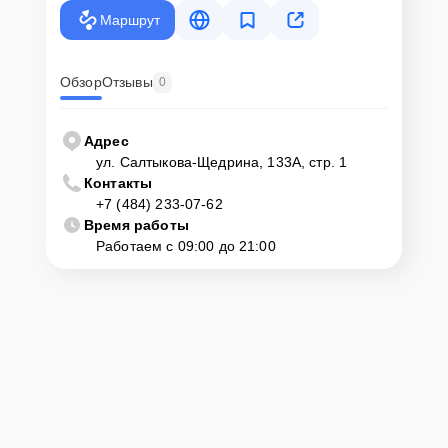
крупногабаритной техники, он может заказать курьерскую
Маршрут
доставку или услугу выезда мастера. Специалист приедет в
удобное место и время, проведет тщательную диагностику и при
наличии оборудования осуществит оперативный ремонт.
Обзор
Отзывы
0
Как приехать в сервисный
центр
Адрес
ул. Салтыкова-Щедрина, 133А, стр. 1
Контакты
Клиент может самостоятельно привезти устройство на
+7 (484) 233-07-62
диагностику и ремонт. Для этого нужно позвонить по телефону
горячей линии или оставить заявку, согласовать удобное время и
Время работы
подъехать по адресу: г. Калуга, ул. Салтыкова-Щедрина, 133А, стр.
Работаем с 09:00 до 21:00
1.
Ответственность за
технику
Сервисный центр Servicecenter-Haier несет полную
ответственность за сохранность техники и безопасность личных
данных на ремонтируемых устройствах клиентов, в соответствии с
действующим законодательством Российской Федерации.