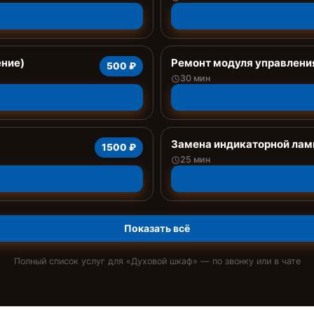
ение)
Ремонт модуля управлени
500 ₽
30 мин
Замена индикаторной ла
1500 ₽
25 мин
Показать всё
Полный список услуг для «
Духовой шкаф
» — по звонку или в чате