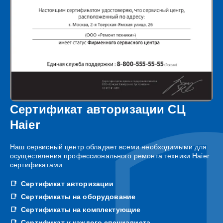
Сертификат авторизации СЦ
Haier
Наш сервисный центр обладает всеми необходимыми для
осуществления профессионального ремонта техники Haier
сертификатами:
Сертификат авторизации
Сертификаты на оборудование
Сертификаты на комплектующие
Сертификат у каждого специалиста