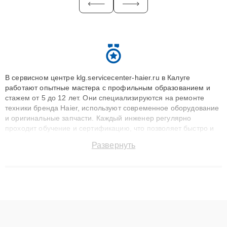
В сервисном центре klg.servicecenter-haier.ru в Калуге
работают опытные мастера с профильным образованием и
стажем от 5 до 12 лет. Они специализируются на ремонте
техники бренда Haier, используют современное оборудование
и оригинальные запчасти. Каждый инженер регулярно
проходит обучение и сертификацию, что позволяет быстро и
точноdiagnostikировать поломки и восстанавливать технику с
Развернуть
сохранением гарантии до 3 лет. Наши мастера решают
сложные случаи: от замены матриц и материнских плат до
ремонта после залития и восстановления данных. Благодаря
высокой квалификации и ответственному подходу клиенты
получают быстрый, качественный ремонт и понятные
объяснения по результатам диагностики.