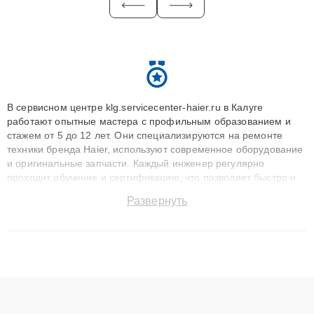
В сервисном центре klg.servicecenter-haier.ru в Калуге
работают опытные мастера с профильным образованием и
стажем от 5 до 12 лет. Они специализируются на ремонте
техники бренда Haier, используют современное оборудование
и оригинальные запчасти. Каждый инженер регулярно
проходит обучение и сертификацию, что позволяет быстро и
точноdiagnostikировать поломки и восстанавливать технику с
Развернуть
сохранением гарантии до 3 лет. Наши мастера решают
сложные случаи: от замены матриц и материнских плат до
ремонта после залития и восстановления данных. Благодаря
высокой квалификации и ответственному подходу клиенты
получают быстрый, качественный ремонт и понятные
объяснения по результатам диагностики.