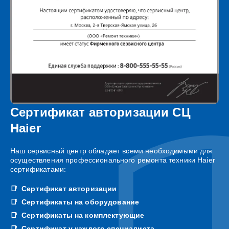
Сертификат авторизации СЦ
Haier
Наш сервисный центр обладает всеми необходимыми для
осуществления профессионального ремонта техники Haier
сертификатами:
Сертификат авторизации
Сертификаты на оборудование
Сертификаты на комплектующие
Сертификат у каждого специалиста