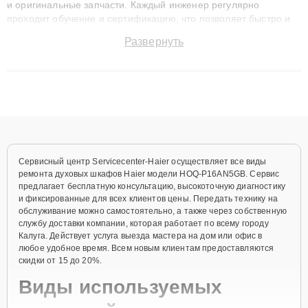
и оригинальные запчасти. Каждый инженер регулярно
проходит обучение и сертификацию, что позволяет быстро и
точноdiagnostikировать поломки и восстанавливать технику с
Развернуть
сохранением гарантии до 3 лет. Наши мастера решают
сложные случаи: от замены матриц и материнских плат до
ремонта после залития и восстановления данных. Благодаря
высокой квалификации и ответственному подходу клиенты
получают быстрый, качественный ремонт и понятные
объяснения по результатам диагностики.
Сервисный центр Servicecenter-Haier осуществляет все виды
ремонта духовых шкафов Haier модели HOQ-P16AN5GB. Сервис
предлагает бесплатную консультацию, высокоточную диагностику
и фиксированные для всех клиентов цены. Передать технику на
обслуживание можно самостоятельно, а также через собственную
службу доставки компании, которая работает по всему городу
Калуга. Действует услуга выезда мастера на дом или офис в
любое удобное время. Всем новым клиентам предоставляются
скидки от 15 до 20%.
Виды используемых