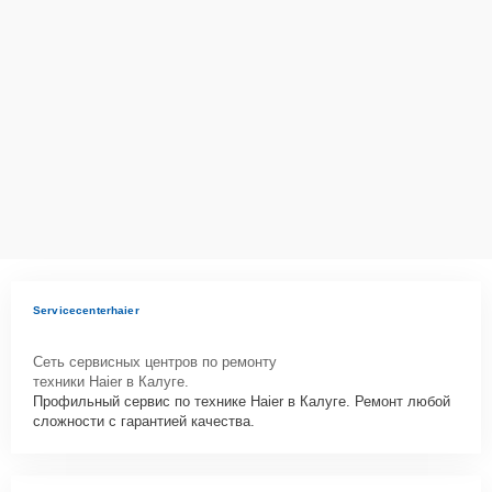
действующим законодательством Российской Федерации.
Как начать ремонт
Для запуска процесса ремонта духового шкафа Haier HOQ-
P16AN5GB нужно просто оставить
Заявку на сайте
или позвонить
телефону горячей линии: +7 (484) 233-07-62. Наши специалисты
оперативно проконсультируют по всем необходимым вопросам,
запишут на диагностику, подскажут с вариантами курьерской
доставки или оформят выезд мастера в удобное время и место.
Servicecenterhaier
Сеть сервисных центров по ремонту
техники Haier в Калуге.
Профильный сервис по технике Haier в Калуге. Ремонт любой
сложности с гарантией качества.