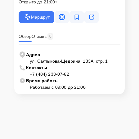
Открыто до 21:00
Если у клиента нет времени или возможности для перемещения
крупногабаритной техники, он может заказать курьерскую
Маршрут
доставку или услугу выезда мастера. Специалист приедет в
удобное место и время, проведет тщательную диагностику и при
наличии оборудования осуществит оперативный ремонт.
Обзор
Отзывы
0
Как приехать в сервисный
центр
Адрес
ул. Салтыкова-Щедрина, 133А, стр. 1
Контакты
Клиент может самостоятельно привезти устройство на
+7 (484) 233-07-62
диагностику и ремонт. Для этого нужно позвонить по телефону
горячей линии или оставить заявку, согласовать удобное время и
Время работы
подъехать по адресу: г. Калуга, ул. Салтыкова-Щедрина, 133А, стр.
Работаем с 09:00 до 21:00
1.
Ответственность за
технику
Сервисный центр Servicecenter-Haier несет полную
ответственность за сохранность техники и безопасность личных
данных на ремонтируемых устройствах клиентов, в соответствии с